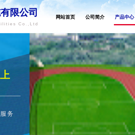
施有限公司
网站首页
公司简介
产品中心
lities Co.,Ltd
上
的服务