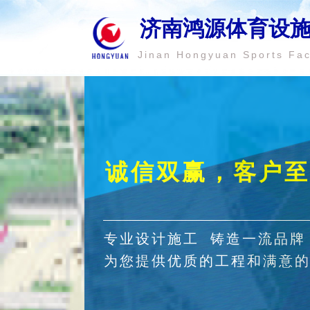
济南鸿源体育设
Jinan Hongyuan Sports Faci
诚信双赢，客户至
专业设计施工 铸造一流品牌
为您提供优质的工程和满意