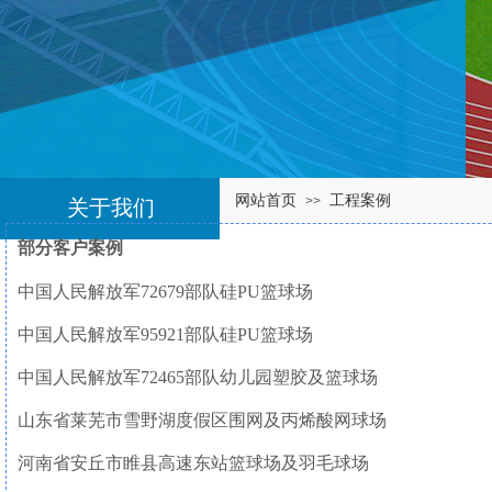
网站首页
工程案例
>>
关于我们
部分客户案例
中国人民解放军
72679
部队硅
PU
篮球场
中国人民解放军
95921
部队硅
PU
篮球场
中国人民解放军
72465
部队幼儿园塑胶及篮球场
山东省莱芜市雪野湖度假区围网及丙烯酸网球场
河南省安丘市睢县高速东站篮球场及羽毛球场