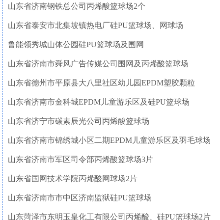
山东省济南钢铁总公司丙烯酸篮球场
2
个
山东省泰安市北集坡镇热电厂硅
PU
篮球场、网球场
鲁能领秀城山体公园硅
PU
篮球场及围网
山东省济南市舜风广告传媒公司围网及丙烯酸篮球场
山东省德州市平原县大八里社区幼儿园
EPDM
塑胶颗粒
山东省济南市金科城
EPDM
儿童游乐区及硅
PU
篮球场
山东省济宁市碳素辰光公司丙烯酸篮球场
山东省济南市锦绣城小区二期
EPDM
儿童游乐区及羽毛球场
山东省济南市军区司令部丙烯酸篮球场
3
片
山东省国网技术学院丙烯酸网球场
2
片
山东省济南市市中区济南监狱硅
PU
篮球场
山东菏泽市东明玉皇化工有限公司丙烯酸、硅
PU
篮球场
2
片